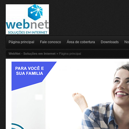
Página principal
Fale conosco
Área de cobertura
Downloads
No
WebNet - Soluções em Internet
» Página principal